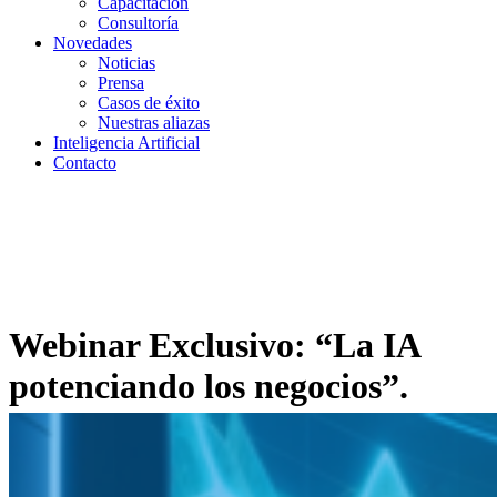
Capacitación
Consultoría
Novedades
Noticias
Prensa
Casos de éxito
Nuestras aliazas
Inteligencia Artificial
Contacto
Webinar Exclusivo: “La IA
potenciando los negocios”.
Sentando las bases para
implementar tecnologías de